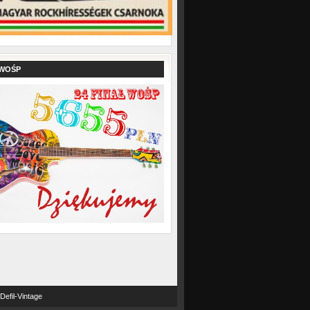
 WOŚP
Defil-Vintage