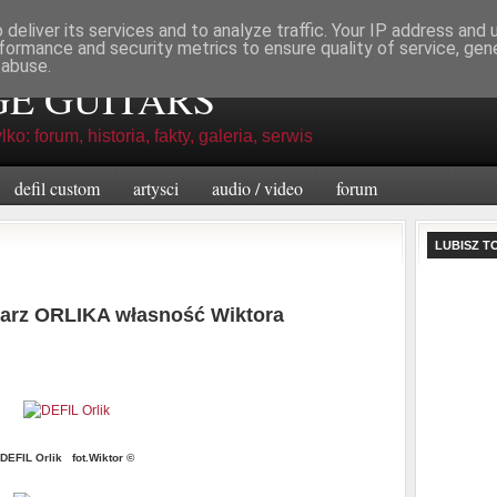
deliver its services and to analyze traffic. Your IP address and
formance and security metrics to ensure quality of service, ge
 abuse.
GE GUITARS
lko: forum, historia, fakty, galeria, serwis
defil custom
artysci
audio / video
forum
LUBISZ T
arz ORLIKA własność Wiktora
DEFIL Orlik fot.Wiktor ©