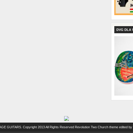
DVG DLA
TAGE GUITARS
. Copyright 2013 All Rights Reserved
Revolution Two Church theme edited by 