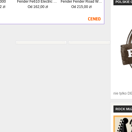
300
Fender Fe610 Electric Guitar - Pokrowiec Na Elektryka
Fender Fender Road Worn Strap, Brown
POLSKIE 
2
zł
Od
162,00
zł
Od
215,00
zł
nie tylko D
ROCK MU