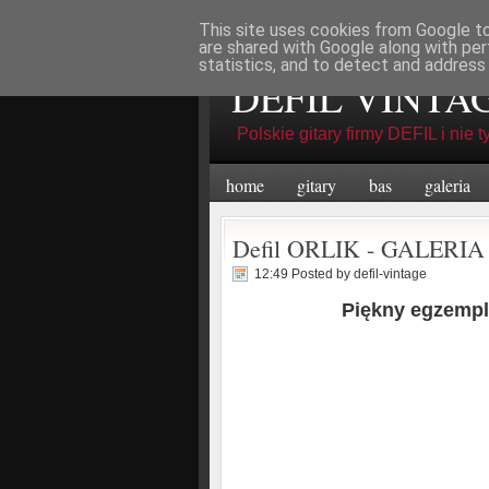
This site uses cookies from Google to 
Niedziela, Sierpień 09, 2026
are shared with Google along with per
statistics, and to detect and address
DEFIL VINTA
Polskie gitary firmy DEFIL i nie ty
home
gitary
bas
galeria
Defil ORLIK - GALERIA
12:49 Posted by
defil-vintage
Piękny egzempl