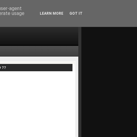
 user-agent
nerate usage
LEARN MORE
GOT IT
O ??