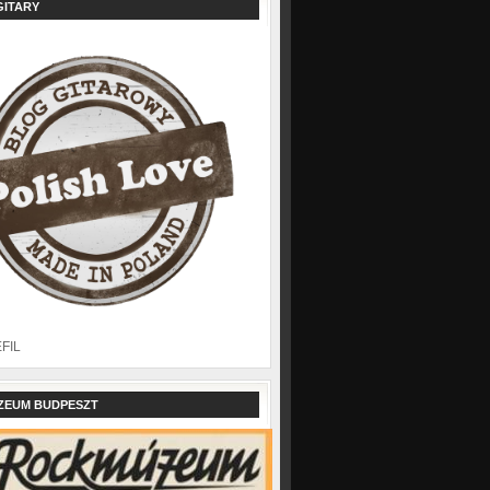
GITARY
EFIL
ZEUM BUDPESZT