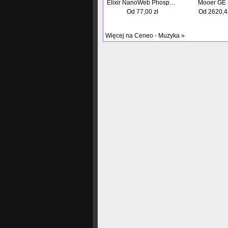
Elixir NanoWeb Phosphor Bronze Custom Light 11-52
Mooer GE 
Od
77,00
zł
Od
2620,4
Więcej na Ceneo - Muzyka »