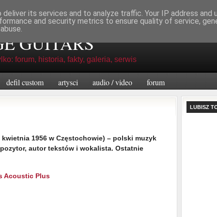
deliver its services and to analyze traffic. Your IP address and
formance and security metrics to ensure quality of service, ge
 abuse.
GE GUITARS
lko: forum, historia, fakty, galeria, serwis
defil custom
artysci
audio / video
forum
LUBISZ T
2 kwietnia 1956 w Częstochowie) – polski muzyk
pozytor, autor tekstów i wokalista. Ostatnie
s Acoustic Plus