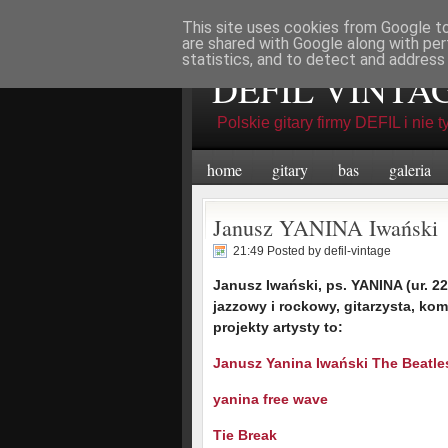
This site uses cookies from Google to 
Niedziela, Sierpień 09, 2026
are shared with Google along with per
statistics, and to detect and address
DEFIL VINTA
Polskie gitary firmy DEFIL i nie ty
home
gitary
bas
galeria
Janusz YANINA Iwański
21:49 Posted by
defil-vintage
Janusz Iwański, ps. YANINA (ur. 2
jazzowy i rockowy, gitarzysta, kom
projekty artysty to:
Janusz Yanina Iwański The Beatle
yanina free wave
Tie Break