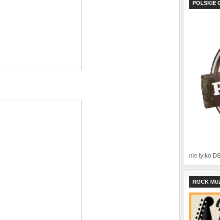
POLSKIE 
nie tylko D
ROCK MU