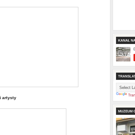
KANAŁ N
TRANSLA
Tran
i artysty
MUZEUM G