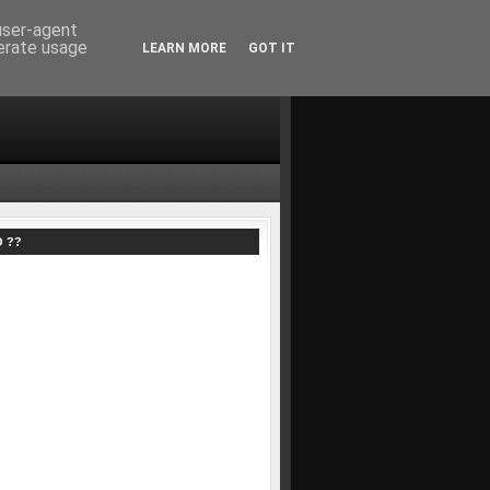
 user-agent
nerate usage
LEARN MORE
GOT IT
O ??