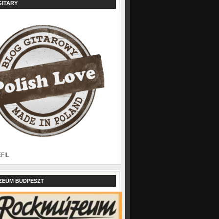
GITARY
EFIL
ZEUM BUDPESZT